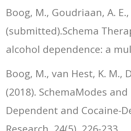
Boog, M., Goudriaan, A. E., 
(submitted).Schema Therap
alcohol dependence: a mult
Boog, M., van Hest, K. M., D
(2018). SchemaModes and P
Dependent and Cocaine-De
Research, 24(5), 226-233.