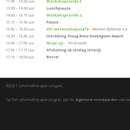
11.45 – 13.00 uur
Workshopronde 1
13.00 – 14.00 uur
Lunchpauze
14.00 – 15.15 uur
Workshopronde 2
15.15 – 15.45 uur
Pauze
15.45 – 16.30 uur
VSt wetenschapscafé
–
Marleen Rijkeboer e.a.
16.30 – 16.45 uur
Uitreiking
Young Arntz Investigator Award
16.45 – 17.05 uur
Wrap-up
–
Tim Kroezen
17.05 – 17.15 uur
Afsluiting (& uitslag loterij)
17.15 – 18.00 uur
Borrel
©2021 Schematherapie congres
Op het schematherapiecongres zijn de
algemene voorwaarden
van de