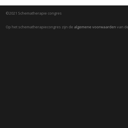
©2021 Schematherapie congres
Op het schematherapiecongres zijn de
algemene voorwaarden
van de