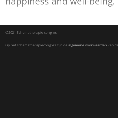
happiness and well-being. 
©2021 Schematherapie congres
Op het schematherapiecongres zijn de
algemene voorwaarden
van de