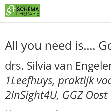
All you need is…. G
drs. Silvia van Engele
1Leefhuys, praktijk v
2InSight4U, GGZ Oost