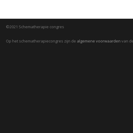
©2021 Schematherapie congres
Op het schematherapiecongres zijn de
algemene voorwaarden
van de