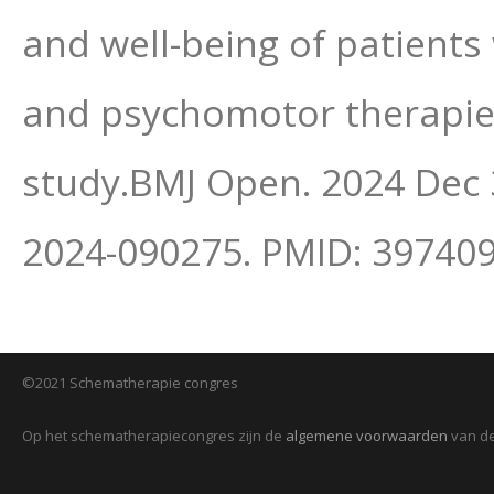
and well-being of patients 
and psychomotor therapies
study.BMJ Open. 2024 Dec 
2024-090275. PMID: 39740
©2021 Schematherapie congres
Op het schematherapiecongres zijn de
algemene voorwaarden
van de