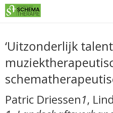
‘Uitzonderlijk talen
muziektherapeutisc
schematherapeutisc
Patric Driessen
1
, Lin