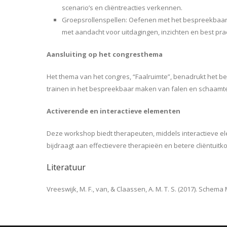
scenario’s en cliëntreacties verkennen.
Groepsrollenspellen: Oefenen met het bespreekbaar m
met aandacht voor uitdagingen, inzichten en best prac
Aansluiting op het congresthema
Het thema van het congres, “Faalruimte”, benadrukt het be
trainen in het bespreekbaar maken van falen en schaam
Activerende en interactieve elementen
Deze workshop biedt therapeuten, middels interactieve 
bijdraagt aan effectievere therapieën en betere cliëntuitk
Literatuur
Vreeswijk, M. F., van, & Claassen, A. M. T. S. (2017). Sche