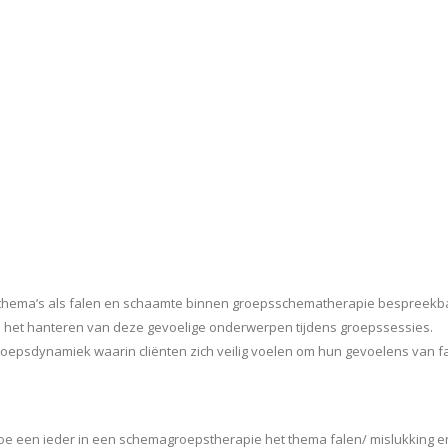
 thema’s als falen en schaamte binnen groepsschematherapie bespreekb
n het hanteren van deze gevoelige onderwerpen tijdens groepssessies.
psdynamiek waarin cliënten zich veilig voelen om hun gevoelens van fa
e een ieder in een schemagroepstherapie het thema falen/ mislukking e