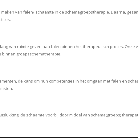
aken van falen/ schaamte in de schemagroepstherapie. Daarna, gezamenli
tices.
lang van ruimte geven aan falen binnen het therapeutisch proces. Onze w
te binnen groepsschematherapie.
elementen, de kans om hun competenties in het omgaan met falen en sch
omsten.
ma Mislukking; de schaamte voorbij door middel van schema(groeps) therapeut