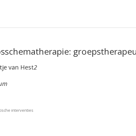
psschematherapie: groepstherapeut
rtje van Hest
2
rum
sche interventies