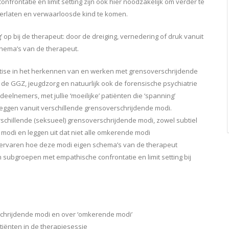
frontatie en limit setting zijn ook hier noodzakelijk om verder te
verlaten en verwaarloosde kind te komen.
op bij de therapeut: door de dreiging, vernedering of druk vanuit
hema’s van de therapeut.
tise in het herkennen van en werken met grensoverschrijdende
 GGZ, jeugdzorg en natuurlijk ook de forensische psychiatrie
elnemers, met jullie ‘moeilijke’ patiënten die ‘spanning’
leggen vanuit verschillende grensoverschrijdende modi.
chillende (seksueel) grensoverschrijdende modi, zowel subtiel
de’ modi en leggen uit dat niet alle omkerende modi
 ervaren hoe deze modi eigen schema’s van de therapeut
subgroepen met empathische confrontatie en limit setting bij
schrijdende modi en over ‘omkerende modi’
iënten in de therapiesessie