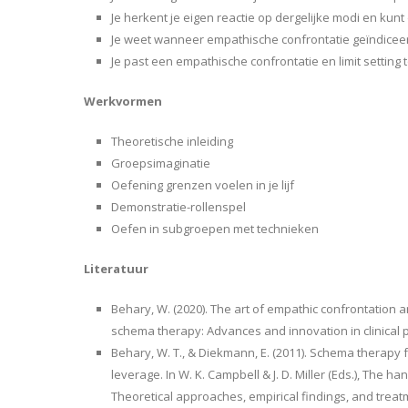
Je herkent je eigen reactie op dergelijke modi en k
Je weet wanneer empathische confrontatie geïndiceerd
Je past een empathische confrontatie en limit settin
Werkvormen
Theoretische inleiding
Groepsimaginatie
Oefening grenzen voelen in je lijf
Demonstratie-rollenspel
Oefen in subgroepen met technieken
Literatuur
Behary, W. (2020). The art of empathic confrontation an
schema therapy: Advances and innovation in clinical pr
Behary, W. T., & Diekmann, E. (2011). Schema therapy fo
leverage. In W. K. Campbell & J. D. Miller (Eds.), The 
Theoretical approaches, empirical findings, and treat