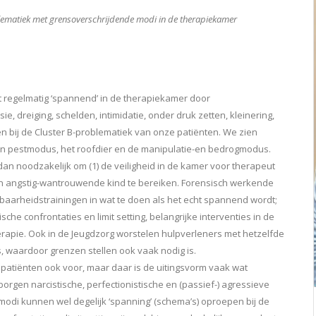
blematiek met grensoverschrijdende modi in de therapiekamer
t regelmatig ‘spannend’ in de therapiekamer door
, dreiging, schelden, intimidatie, onder druk zetten, kleinering,
n bij de Cluster B-problematiek van onze patiënten. We zien
en pestmodus, het roofdier en de manipulatie-en bedrogmodus.
n noodzakelijk om (1) de veiligheid in de kamer voor therapeut
 en angstig-wantrouwende kind te bereiken. Forensisch werkende
aarheidstrainingen in wat te doen als het echt spannend wordt;
 confrontaties en limit setting, belangrijke interventies in de
rapie. Ook in de Jeugdzorg worstelen hulpverleners met hetzelfde
 waardoor grenzen stellen ook vaak nodig is.
patiënten ook voor, maar daar is de uitingsvorm vaak wat
rborgen narcistische, perfectionistische en (passief-) agressieve
modi kunnen wel degelijk ‘spanning’ (schema’s) oproepen bij de