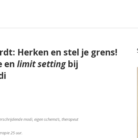
dt: Herken en stel je grens!
e en
limit setting
bij
di
verschrijdende modi, eigen schema’s, therapeut
rapie 25 uur.