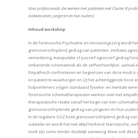
Voor professionals die werken met patiënten met Cluster B pro
(volwassenen, jongeren en hun ouders)
Inhoud workshop
In de Forensische Psychiatrie en Verslavingszorg wordt he
grensoverschrijdend gedrag van patiënten. Verbale) agressie
vernedering, manipulatie of passief-agressief gedrag hore
omkerende schemamodi als de zelfverheerlijker, aanval-
Empathisch confronteren en begrenzen van deze modi is da
en patiënt te waarborgen en (2) het achterliggende boze
hulpverleners volgen standaard fysieke- en mentale weerb
forensische schematherapeuten werken veel met empathische
therapeutische relatie vanaf het begin van een schemathe
grensoverschrijdende gedrag van jongeren én hun ouders,
In de reguliere GGZ komt grensoverschrijdend gedrag van 
subtieler en wordt het niet altijd herkend. Narcistische, ve
modi zijn soms minder duidelijk aanwezig. Maar ook deze 