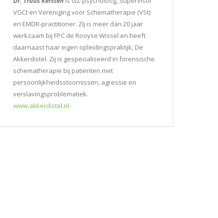
Dr. Truus Kersten
is GZ-psycholoog, Supervisor
VGCt en Vereniging voor Schematherapie (VSt)
en EMDR-practitioner. Zij is meer dan 20 jaar
werkzaam bij FPC de Rooyse Wissel en heeft
daarnaast haar eigen opleidingspraktijk, De
Akkerdistel. Zij is gespecialiseerd in forensische
schematherapie bij patiënten met
persoonlijkheidsstoornissen, agressie en
verslavingsproblematiek.
www.akkerdistel.nl