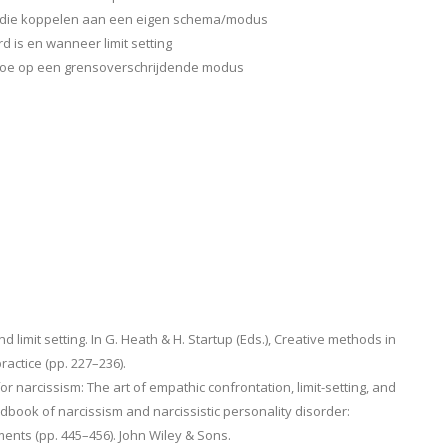
unt die koppelen aan een eigen schema/modus
 is en wanneer limit setting
g toe op een grensoverschrijdende modus
d limit setting. In G. Heath & H. Startup (Eds.), Creative methods in
actice (pp. 227–236).
r narcissism: The art of empathic confrontation, limit-setting, and
handbook of narcissism and narcissistic personality disorder:
ments (pp. 445–456). John Wiley & Sons.