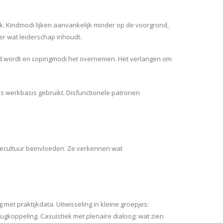
. Kindmodi lijken aanvankelijk minder op de voorgrond,
er wat leiderschap inhoudt.
nd wordt en copingmodi het overnemen. Het verlangen om
ls werkbasis gebruikt. Disfunctionele patronen
iecultuur beïnvloeden. Ze verkennen wat
met praktijkdata. Uitwisseling in kleine groepjes:
rugkoppeling. Casuïstiek met plenaire dialoog: wat zien