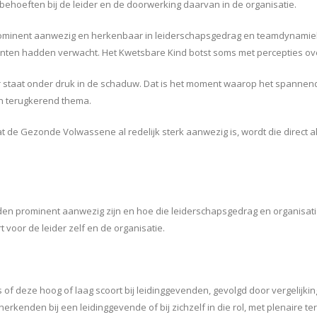
hoeften bij de leider en de doorwerking daarvan in de organisatie.
prominent aanwezig en herkenbaar in leiderschapsgedrag en teamdynamiek
iënten hadden verwacht. Het Kwetsbare Kind botst soms met percepties ov
r staat onder druk in de schaduw. Dat is het moment waarop het spanne
en terugkerend thema.
 de Gezonde Volwassene al redelijk sterk aanwezig is, wordt die direct a
.
en prominent aanwezig zijn en hoe die leiderschapsgedrag en organisat
oor de leider zelf en de organisatie.
f deze hoog of laag scoort bij leidinggevenden, gevolgd door vergelijking 
rkenden bij een leidinggevende of bij zichzelf in die rol, met plenaire te