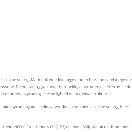
klinische setting. Maar ook voor leidinggevenden heeft het veel toegevo
ssene. De hulpvraag gaat over hardnekkige patronen die effectief leider
 daarmee psychologische veiligheid en organisatiecultuur.
nisatiepsycholoog met leidinggevenden in een niet-klinische setting, hee
lijkheid (NEO-PI-3), schema’s (YSQ-S3) en modi (SMI). Vanuit dat fundame