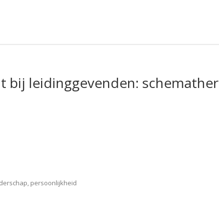
 bij leidinggevenden: schemathera
derschap, persoonlijkheid