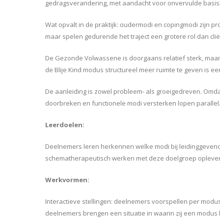
gedragsverandering, met aandacht voor onvervulde basisbe
Wat opvalt in de praktijk: oudermodi en copingmodi zijn 
maar spelen gedurende het traject een grotere rol dan cl
De Gezonde Volwassene is doorgaans relatief sterk, maa
de Blije Kind modus structureel meer ruimte te geven is e
De aanleiding is zowel probleem- als groeigedreven. Omdat
doorbreken en functionele modi versterken lopen parallel
Leerdoelen:
Deelnemers leren herkennen welke modi bij leidinggevend
schematherapeutisch werken met deze doelgroep oplevert v
Werkvormen:
Interactieve stellingen: deelnemers voorspellen per modus o
deelnemers brengen een situatie in waarin zij een modus he