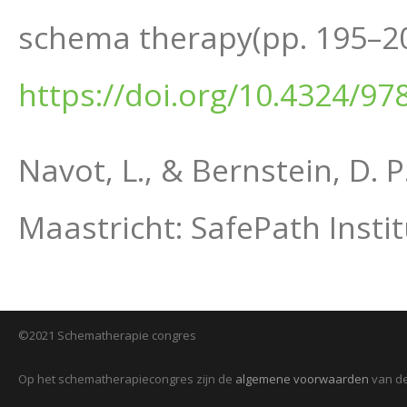
schema therapy(pp. 195–20
https://doi.org/10.4324/9
Navot, L., & Bernstein, D. 
Maastricht: SafePath Instit
©2021 Schematherapie congres
Op het schematherapiecongres zijn de
algemene voorwaarden
van de