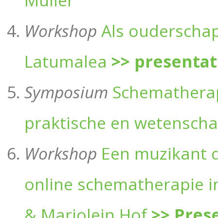
Muller
Workshop
Als ouderschap
Latumalea
>> presentat
Symposium
Schematherap
praktische en wetenschap
Workshop
Een muzikant d
online schematherapie i
& Marjolein Hof
>> Pres