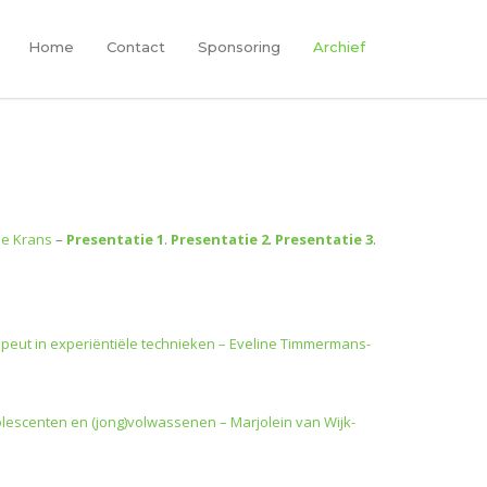
Home
Contact
Sponsoring
Archief
lie Krans
–
Presentatie 1
.
Presentatie 2
.
Presentatie 3
.
ut in experiëntiële technieken – Eveline Timmermans-
dolescenten en (jong)volwassenen – Marjolein van Wijk-