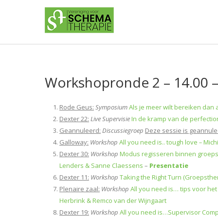
Workshopronde 2 – 14.00 –
Rode Geus:
Symposium
Als je meer wilt bereiken dan 
Dexter 22:
Live Supervisie
In de kramp van de perfectio
Geannuleerd:
Discussiegroep
Deze sessie is geannule
Galloway:
Workshop
All you need is.. tough love
–
Mich
Dexter 30:
Workshop
Modus regisseren binnen groeps
Lenders & Sanne Claessens
–
Presentatie
Dexter 11:
Workshop
Taking the Right Turn (Groepsther
Plenaire zaal:
Workshop
All you need is… tips voor he
Herbrink & Remco van der Wijngaart
Dexter 19:
Workshop
All you need is…Supervisor Compe