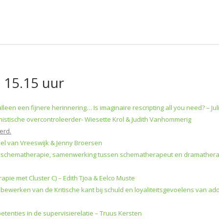
 15.15 uur
alleen een fijnere herinnering… Is imaginaire rescripting all you need? – Ju
nistische overcontroleerder- Wiesette Krol & Judith Vanhommerig
erd.
iel van Vreeswijk & Jenny Broersen
schematherapie, samenwerking tussen schematherapeut en dramatherape
apie met Cluster C) – Edith Tjoa & Eelco Muste
t bewerken van de Kritische kant bij schuld en loyaliteitsgevoelens van a
tenties in de supervisierelatie – Truus Kersten