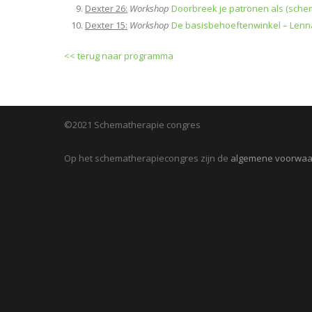
Dexter 26:
Workshop
Doorbreek je patronen als (sche
Dexter 15:
Workshop
De basisbehoeftenwinkel – Len
<< terug naar programma
©2021 Schematherapie congres
Op het schematherapiecongres zijn de
algemene voorwa