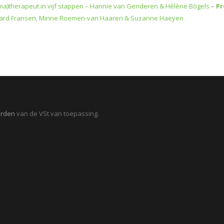
ma)therapeut in vijf stappen – Hannie van Genderen & Hélène Bögels
–
Pr
nard Fransen, Minne Roemen-van Haaren & Suzanne Haeyen
arden
van de VSt van toepassing.