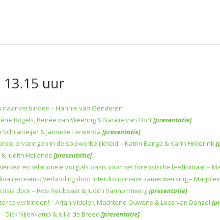
 13.15 uur
en naar verbinden – Hannie van Genderen
ène Bögels, Renée van Weering & Natalie van Oort
[presentatie]
 Schrameijer & Janneke Ferwerda
[presentatie]
de ervaringen in de spelwerkelijkheid – Katrin Bange & Karin Hilderink
[
 & Judith Hollands
[presentatie]
rken en relationele zorg als basis voor het forensische leefklimaat – M
inaire) teams: Verbinding door interdisciplinaire samenwerking – Marjolei
e crisis door – Rosi Reubsaet & Judith Vanhommerig
[presentatie]
ter te verbinden! – Arjan Videler, Machtend Ouwens & Loes van Donzel
[p
 – Dick Nijenkamp & Julia de Breed
[presentatie]