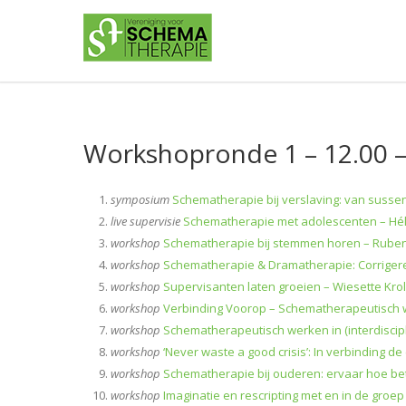
Workshopronde 1 – 12.00 –
symposium
Schematherapie bij verslaving: van suss
live supervisie
Schematherapie met adolescenten – Hél
workshop
Schematherapie bij stemmen horen – Ruben
workshop
Schematherapie & Dramatherapie: Corrigeren
workshop
Supervisanten laten groeien – Wiesette Krol
workshop
Verbinding Voorop – Schematherapeutisch we
workshop
Schematherapeutisch werken in (interdiscipl
workshop
‘Never waste a good crisis’: In verbinding d
workshop
Schematherapie bij ouderen: ervaar hoe be
workshop
Imaginatie en rescripting met en in de groep