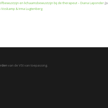
lfbewustzijn en lichaamsbewustzijn bij de therapeut – Diana Laponder
[p
n Voskamp & Irma Lugtenberg
arden
van de VSt van toepassing.