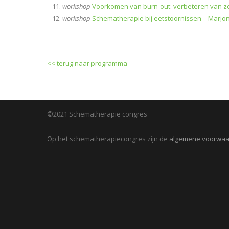
workshop
Voorkomen van burn-out: verbeteren van ze
workshop
Schematherapie bij eetstoornissen – Marjo
<< terug naar programma
©2021 Schematherapie congres
Op het schematherapiecongres zijn de
algemene voorwa